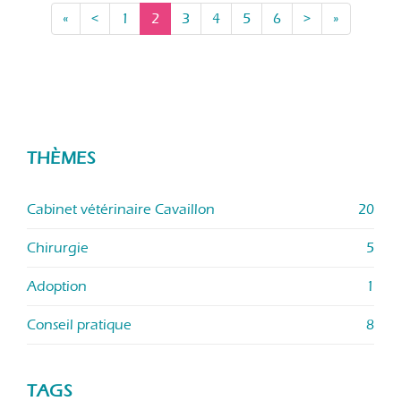
«
<
1
2
3
4
5
6
>
»
THÈMES
Cabinet vétérinaire Cavaillon
20
Chirurgie
5
Adoption
1
Conseil pratique
8
TAGS