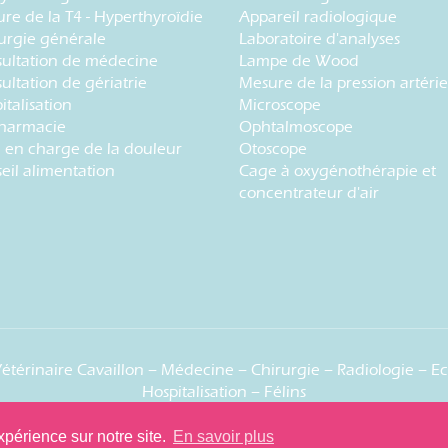
re de la T4 - Hyperthyroïdie
Appareil radiologique
urgie générale
Laboratoire d'analyses
ultation de médecine
Lampe de Wood
ultation de gériatrie
Mesure de la pression artérie
italisation
Microscope
harmacie
Ophtalmoscope
e en charge de la douleur
Otoscope
eil alimentation
Cage à oxygénothérapie et
concentrateur d'air
étérinaire Cavaillon
– Médecine – Chirurgie – Radiologie – Ec
Hospitalisation – Félins
xpérience sur notre site.
En savoir plus