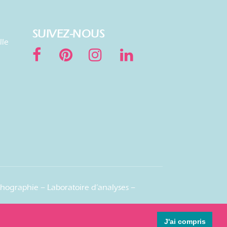
SUIVEZ-NOUS
lle
hographie – Laboratoire d’analyses –
J'ai compris