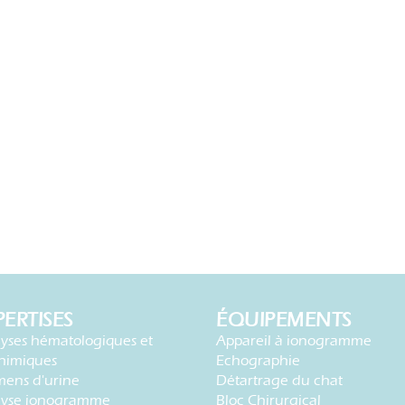
PERTISES
ÉQUIPEMENTS
yses hématologiques et
Appareil à ionogramme
himiques
Echographie
ens d'urine
Détartrage du chat
lyse ionogramme
Bloc Chirurgical