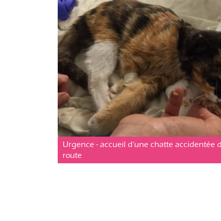
Chirurgie
Posté le 09 fév. 2019
Urgence - accueil d'une chatte accidentée d
route