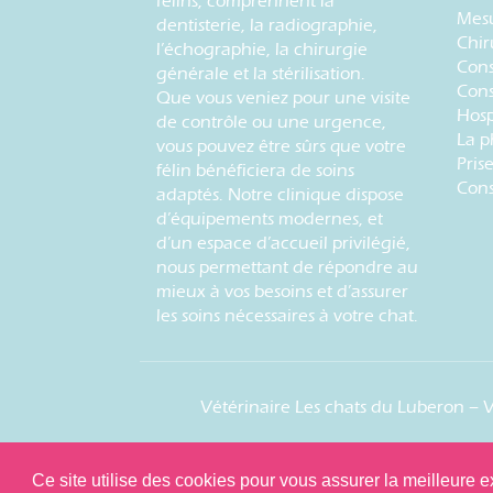
félins, comprennent la
Mesu
dentisterie, la radiographie,
Chir
l’échographie, la chirurgie
Cons
générale et la stérilisation.
Cons
Que vous veniez pour une visite
Hosp
de contrôle ou une urgence,
La p
vous pouvez être sûrs que votre
Pris
félin bénéficiera de soins
Cons
adaptés. Notre clinique dispose
d’équipements modernes, et
d’un espace d’accueil privilégié,
nous permettant de répondre au
mieux à vos besoins et d’assurer
les soins nécessaires à votre chat.
Vétérinaire Les chats du Luberon
–
V
Ce site utilise des cookies pour vous assurer la meilleure e