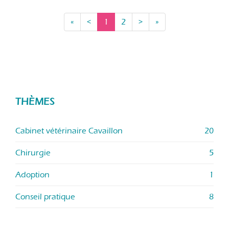
«
<
1
2
>
»
THÈMES
Cabinet vétérinaire Cavaillon
20
Chirurgie
5
Adoption
1
Conseil pratique
8