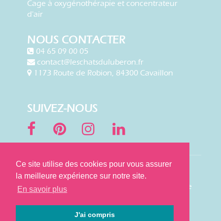
Cage à oxygénothérapie et concentrateur
d'air
NOUS CONTACTER
04 65 09 00 05
contact@leschatsduluberon.fr
1173 Route de Robion, 84300 Cavaillon
SUIVEZ-NOUS
Ce site utilise des cookies pour vous assurer
Vétérinaire Les chats du Luberon
–
la meilleure expérience sur notre site.
Vétérinaire Cavaillon
– Médecine – Chirurgie
En savoir plus
– Radiologie – Echographie – Laboratoire
d’analyses – Hospitalisation – Félins
J'ai compris