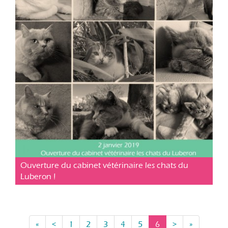
Cabinet vétérinaire Cavaillon
Posté le 02 jan. 2019
Ouverture du cabinet vétérinaire les chats du
Luberon !
«
<
1
2
3
4
5
6
>
»