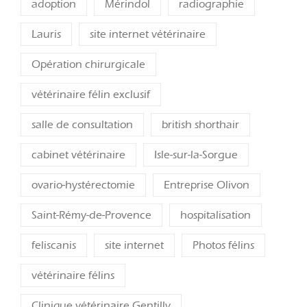
adoption
Mérindol
radiographie
Lauris
site internet vétérinaire
Opération chirurgicale
vétérinaire félin exclusif
salle de consultation
british shorthair
cabinet vétérinaire
Isle-sur-la-Sorgue
ovario-hystérectomie
Entreprise Olivon
Saint-Rémy-de-Provence
hospitalisation
feliscanis
site internet
Photos félins
vétérinaire félins
Clinique vétérinaire Gentilly